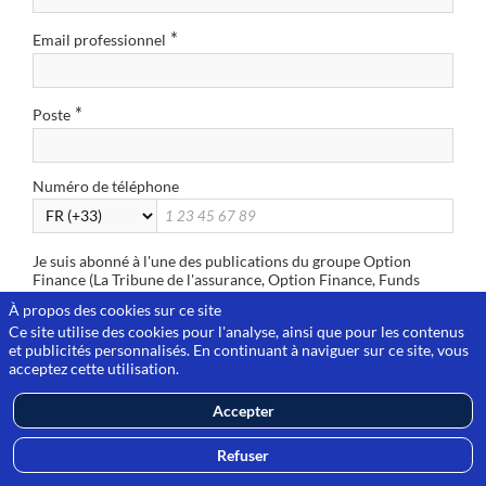
*
Email professionnel
*
Poste
Numéro de téléphone
Je suis abonné à l'une des publications du groupe Option
Finance (La Tribune de l'assurance, Option Finance, Funds
*
Magazine ou Option Droit et Affaires)
À propos des cookies sur ce site
Oui
Non
Ce site utilise des cookies pour l'analyse, ainsi que pour les contenus
et publicités personnalisés. En continuant à naviguer sur ce site, vous
Vos souhaits de participation
acceptez cette utilisation.
À quel(s) épisode(s) souhaitez-vous assister ?
Accepter
Tout sélectionner
EP1 : IA & direction financière : automatiser, fiabiliser, prévoir –
Refuser
Comment l’IA réinvente la fonction finance (1er juin de 11h à 12h)
EP2 : Trésorerie & IA : prévisions, gestion du cash et détection