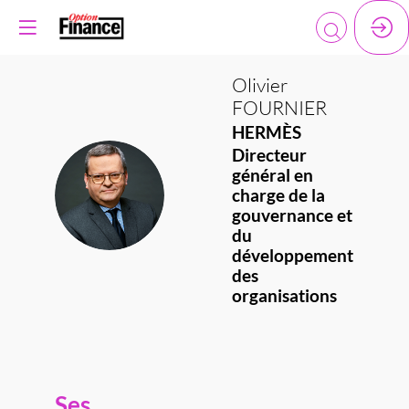
Olivier
FOURNIER
HERMÈS
Directeur
général en
OF
charge de la
gouvernance et
du
développement
des
organisations
Ses