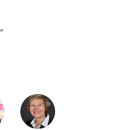
our
CM(