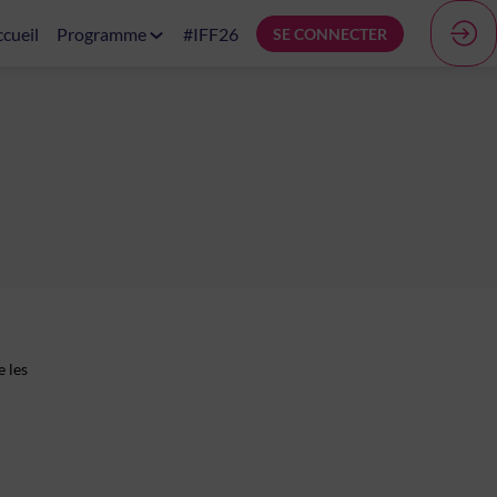
cueil
Programme
#IFF26
SE CONNECTER
e les