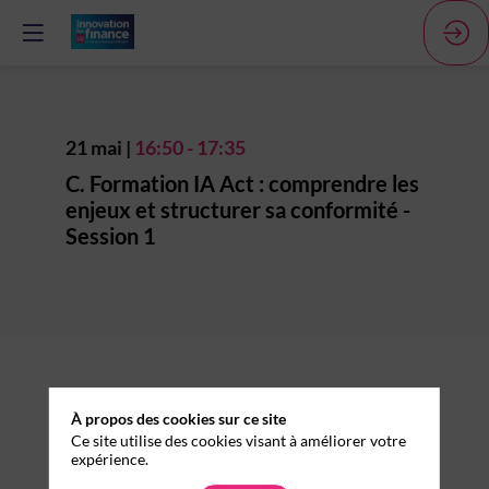
21 mai
|
16:50
-
17:35
C. Formation IA Act : comprendre les
enjeux et structurer sa conformité -
Session 1
Description
Cette
formation
À propos des cookies sur ce site
a
Ce site utilise des cookies visant à améliorer votre
pour
expérience.
objectif