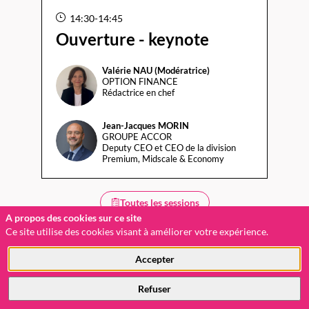
14:30
-
14:45
Ouverture - keynote
Valérie
NAU (Modératrice)
VN(
OPTION FINANCE
Rédactrice en chef
Jean-Jacques
MORIN
JM
GROUPE ACCOR
Deputy CEO et CEO de la division
Premium, Midscale & Economy
Toutes les sessions
A propos des cookies sur ce site
Ce site utilise des cookies visant à améliorer votre expérience.
Accepter
Refuser