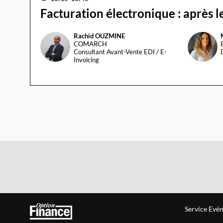
Facturation électronique : après l
Rachid
OUZMINE
RO
MC
COMARCH
Consultant Avant-Vente EDI / E-
Invoicing
Service Evén