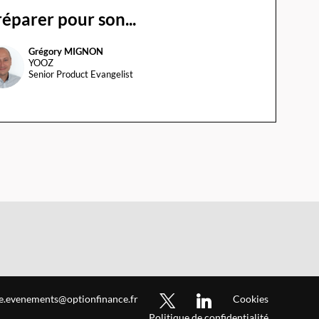
éparer pour son...
Grégory
MIGNON
GM
YOOZ
Senior Product Evangelist
ce.evenements@optionfinance.fr
Cookies
Politique de confidentialité