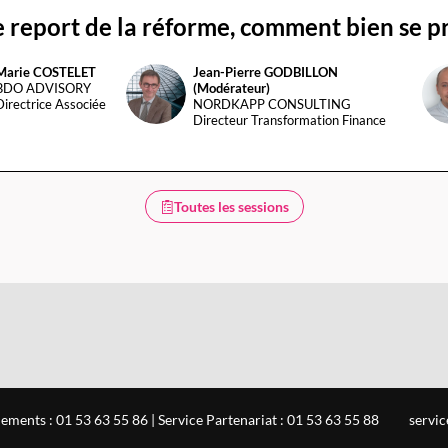
e report de la réforme, comment bien se pr
Marie
COSTELET
Jean-Pierre
GODBILLON
JG(
BDO ADVISORY
(Modérateur)
Directrice Associée
NORDKAPP CONSULTING
Directeur Transformation Finance
Toutes les sessions
ements : 01 53 63 55 86 | Service Partenariat : 01 53 63 55 88
servi