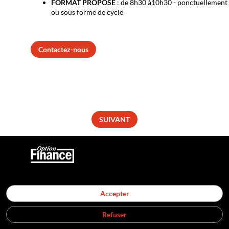
FORMAT PROPOSE
: de 8h30 à10h30 - ponctuellement
ou sous forme de cycle
Contactez-nous
SUIVANT
Politique de confidentialité
Accepter
Service Evénements : 01 53 63 55 86 | Service Partenariat : 0
service.evenements@optionfinance.fr
Refuser
Cookies