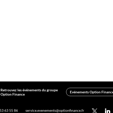
Retrouvez les événements
du groupe
Evénements Option Financ
Option Finance
 53 63 55 86
service.evenements@optionfinance.fr