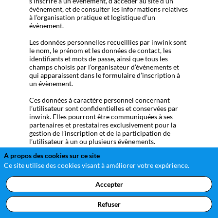
s’inscrire à un évènement, d’accéder au site d’un
évènement, et de consulter les informations relatives
à l’organisation pratique et logistique d’un
évènement.
Les données personnelles recueillies par inwink sont
le nom, le prénom et les données de contact, les
identifiants et mots de passe, ainsi que tous les
champs choisis par l’organisateur d’évènements et
qui apparaissent dans le formulaire d’inscription à
un évènement.
Ces données à caractère personnel concernant
l’utilisateur sont confidentielles et conservées par
inwink. Elles pourront être communiquées à ses
partenaires et prestataires exclusivement pour la
gestion de l’inscription et de la participation de
l’utilisateur à un ou plusieurs évènements.
A propos des cookies sur ce site
Conformément à la loi "Informatique et Libertés"
Ce site utilise des cookies visant à améliorer votre expérience.
n°78-17 du 6 janvier 1978 telle que modifiée par la
loi n°2004-801 du 6 août 2004, sur justification de
son identité, l’utilisateur dispose d'un droit d'accès et
Accepter
de rectification des données le concernant, ainsi que
du droit de s’opposer à ce que les données le
Refuser
concernant fassent l'objet d'un traitement
informatique