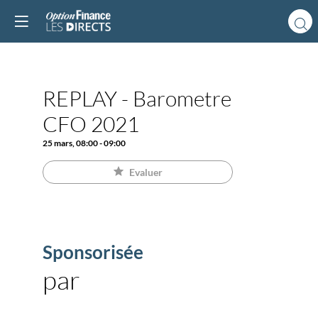
Vous devez être inscr
et connecté pour
accéder à cette
fonctionnalité
Inscrivez-vous
REPLAY - Barometre
Déja inscrit ?
Connectez-vous pou
CFO 2021
personnaliser votr
experience !
25 mars
,
08:00
-
09:00
Connectez-vous
Evaluer
Sponsorisée
par